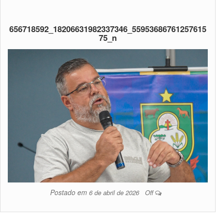
656718592_18206631982337346_55953686761257615
75_n
Postado em
6 de abril de 2026
Off