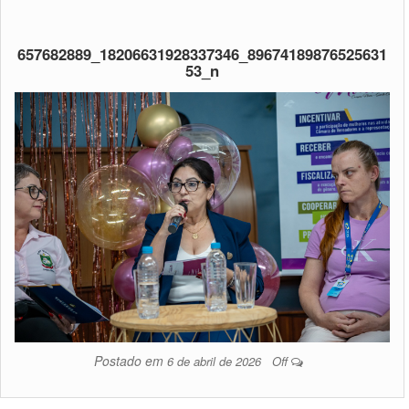
657682889_18206631928337346_89674189876525631
53_n
Postado em
6 de abril de 2026
Off