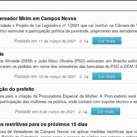
Vereador Mirim em Campos Novos
imidade o Projeto de Lei Legislativo nº 1/2021 que vai instituir na Câmara
ivo estimular a participação política da juventude, propiciando aos estuda
Postado em
Ler mais
11 de março de 2021
0
ia
s Almeida (DEM) e João Nilso Oliveira (PSD) estiveram em Brasília solic
 levaram os pedidos em nome dos vereadores das bancadas do PSD e DEM. 
Postado em
Ler mais
10 de março de 2021
0
ção do prefeito
ra para a criação da Procuradoria Especial da Mulher. A Procuradoria será 
e participação das mulheres na política, onde contará com suporte técnico e 
Postado em
Ler mais
8 de março de 2021
0
 restritivas para os próximos 15 dias
ara de Vereadores de Campos Novos vai aplicar medidas restritivas que vão 
 Balcão da Cidadania, assim como o acesso do público aos setores e gabi