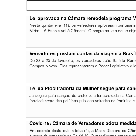
Pesquisar por:
Lei aprovada na Câmara remodela programa 
Nesta quinta-feira (11), os vereadores aprovaram por unan
Mirim – A Escola vai à Câmara”. O programa tem como objet
Vereadores prestam contas da viagem a Brasíl
De 22 a 25 de fevereiro, os vereadores João Batista Ramo
Campos Novos. Eles representaram o Poder Legislativo e
Lei da Procuradoria da Mulher segue para san
Já seguiu para sanção do prefeito, a lei aprovada na Câma
fortalecimento das políticas públicas voltadas ao feminino 
Covid-19: Câmara de Vereadores adota medidas
Em decreto desta quinta-feira (4), a Mesa Diretora da Câm
avanço da pandemia de Covid-19. O atendimento externo do