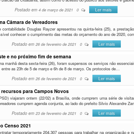
Postado em
Ler mais
4 de março de 2021
0
a na Câmara de Vereadores
contabilidade Douglas Rayzer apresentou na quinta-feira (25), a prestaçã
ssível conhecer o cumprimento das metas do orçamento do ano de 2020, c
Postado em
Ler mais
26 de fevereiro de 2021
0
ste e no próximo fim de semana
a manhã desta sexta-feira (26), foram suspensos os serviços não essenciais 
entre as 23h de 5 de março e 6h de 8 de março. Os protocolos de…
Postado em
Ler mais
26 de fevereiro de 2021
0
de recursos para Campos Novos
SD) viajaram ontem (22/02) a Brasília, onde cumprem uma série de visitas 
readores cumprem agenda conjunta, ao lado do prefeito Silvio Alexandre Za
Postado em
Ler mais
23 de fevereiro de 2021
0
a o Censo 2021
a contratar temporariamente 204.307 pessoas para trabalhar na organização